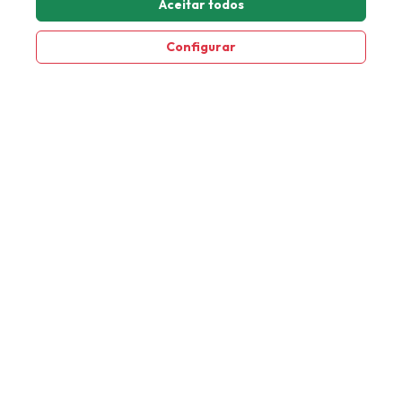
Aceitar todos
ERS 415 - Rua da Emancipação, 2000, Industrial Cep 95775-
Configurar
000, Tupandi - RS
Youtube
Facebook
Instagram
Verificada por
A Kappesperg
Quem Somos
Ações de Sustentabilidade
Politica de Privacidade