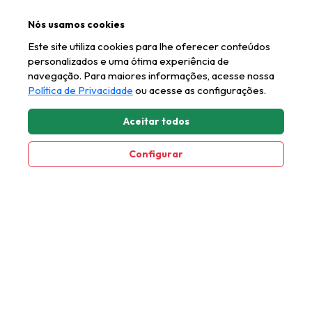
Cadeira Bali
Nós usamos cookies
Este site utiliza cookies para lhe oferecer conteúdos
REF.: 2C141PRF
personalizados e uma ótima experiência de
SAIBA MAIS
navegação. Para maiores informações, acesse nossa
Política de Privacidade
ou acesse as configurações.
Aceitar todos
1
2
Configurar