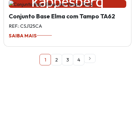
Conjunto Base Elma com Tampo TA62
REF.: CSJ125CA
SAIBA MAIS
1
2
3
4