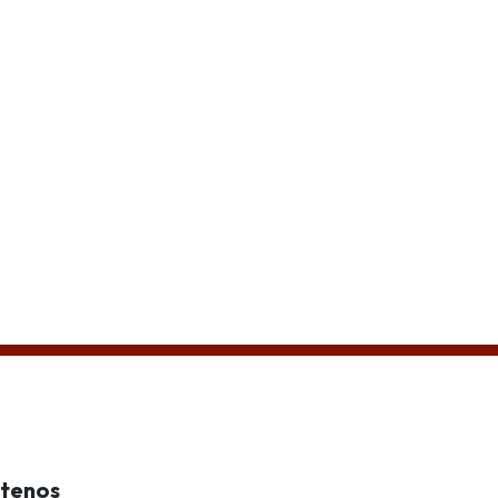
d
tenos