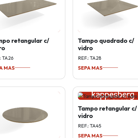
po retangular c/
Tampo quadrado c/
ro
vidro
: TA26
REF.: TA28
A MAS
SEPA MAS
Tampo retangular c/
vidro
REF.: TA45
SEPA MAS