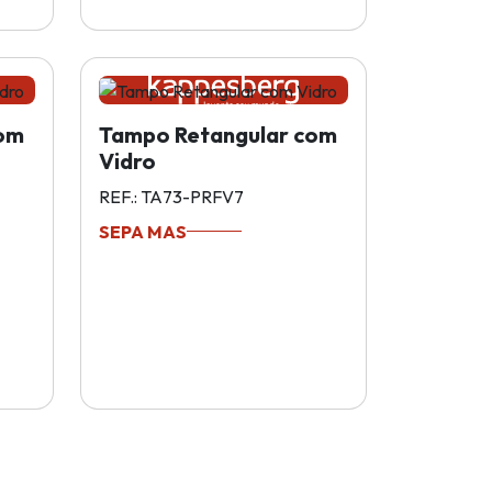
com
Tampo Retangular com
Vidro
REF.: TA73-PRFV7
SEPA MAS