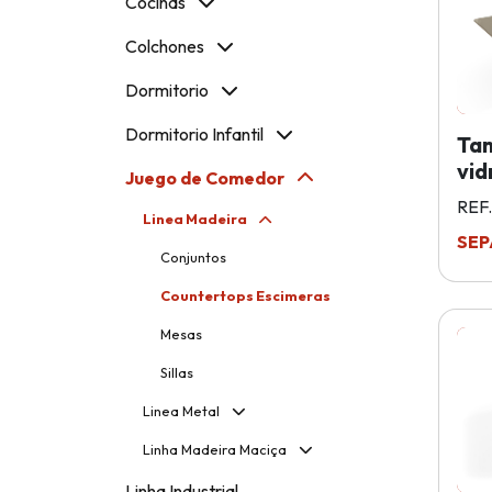
Cocinas
Colchones
Dormitorio
Dormitorio Infantil
Tam
vid
Juego de Comedor
REF.
Linea Madeira
SEP
Conjuntos
Countertops Escimeras
Mesas
Sillas
Linea Metal
Linha Madeira Maciça
Linha Industrial