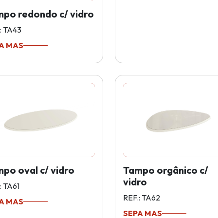
po redondo c/ vidro
: TA43
A MAS
po oval c/ vidro
Tampo orgânico c/
vidro
: TA61
REF.: TA62
A MAS
SEPA MAS