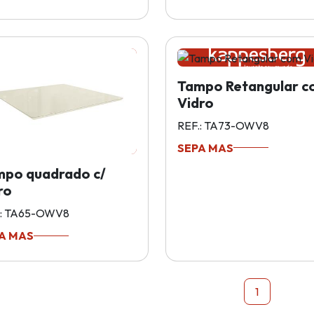
Tampo Retangular 
Vidro
REF.: TA73-OWV8
SEPA MAS
mpo quadrado c/
ro
.: TA65-OWV8
A MAS
1