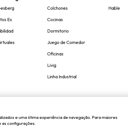
pesberg
Colchones
Hable
tos Es
Cocinas
bilidad
Dormitorio
irtuales
Juego de Comedor
Oficinas
Livig
Linha Industrial
Kappesberg © todos los derechos reservados.
onalizados e uma ótima experiência de navegação. Para maiores
Axysweb
Creado por
 as configurações.