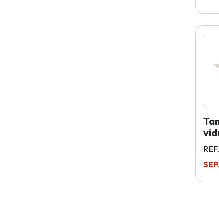
Ta
vid
REF
SEP