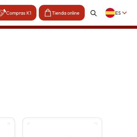
Compras K1
Tienda online
ES