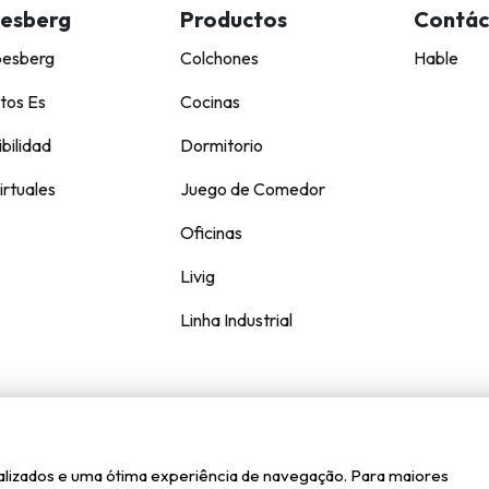
esberg
Productos
Contác
pesberg
Colchones
Hable
tos Es
Cocinas
bilidad
Dormitorio
irtuales
Juego de Comedor
Oficinas
Livig
Linha Industrial
Kappesberg © todos los derechos reservados.
onalizados e uma ótima experiência de navegação. Para maiores
Axysweb
Creado por