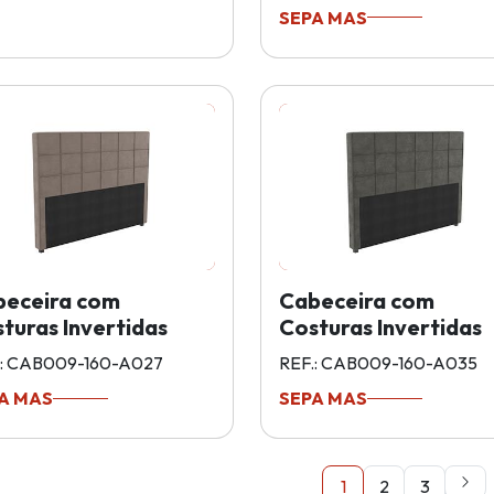
SEPA MAS
beceira com
Cabeceira com
turas Invertidas
Costuras Invertidas
.: CAB009-160-A027
REF.: CAB009-160-A035
A MAS
SEPA MAS
1
2
3