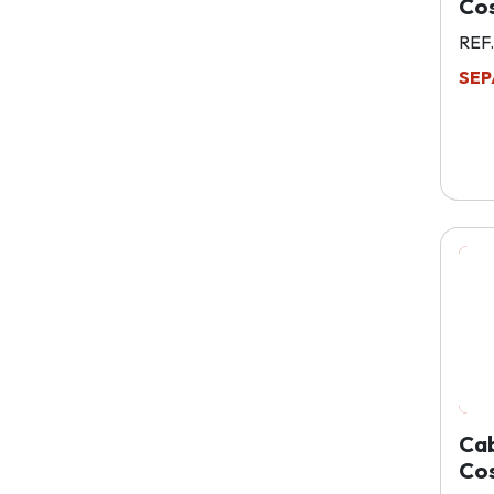
Cos
REF
SEP
Ca
Cos