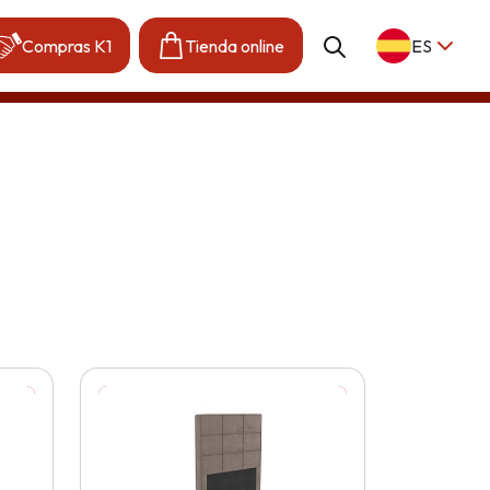
Compras K1
Tienda online
ES