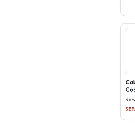
Ca
Cos
REF
SEP