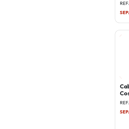
REF
SEP
Ca
Cos
REF
SEP