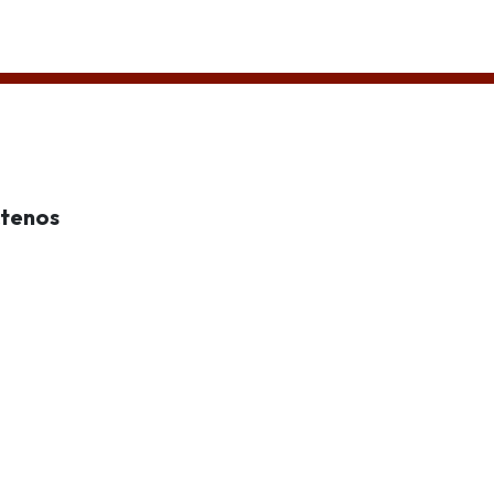
d
tenos