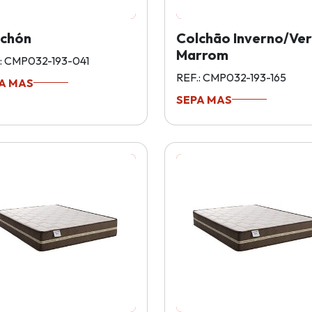
lchón
Colchão Inverno/Ve
Marrom
: CMP032-193-041
REF.: CMP032-193-165
A MAS
SEPA MAS