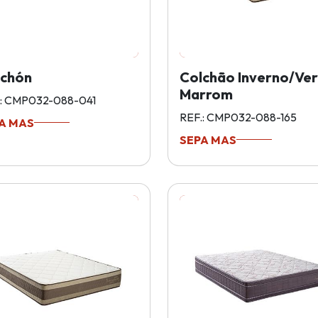
lchón
Colchão Inverno/Ve
Marrom
.: CMP032-088-041
REF.: CMP032-088-165
A MAS
SEPA MAS