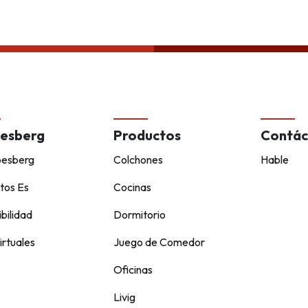
Política de privacida
esberg
Productos
Contác
pesberg
Colchones
Hable
tos Es
Cocinas
bilidad
Dormitorio
irtuales
Juego de Comedor
Oficinas
Livig