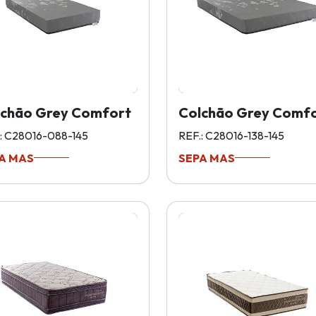
lchão Grey Comfort
Colchão Grey Comf
: C28016-088-145
REF.: C28016-138-145
A MAS
SEPA MAS