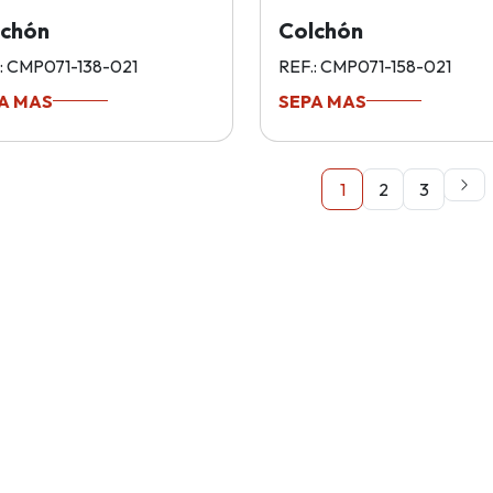
lchón
Colchón
: CMP071-138-021
REF.: CMP071-158-021
A MAS
SEPA MAS
1
2
3