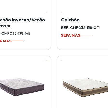
chão Inverno/Verão
Colchón
rrom
REF.: CMP032-158-041
: CMP032-138-165
SEPA MAS
A MAS