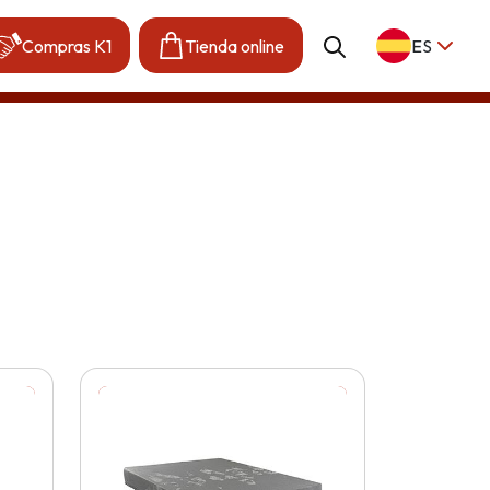
Compras K1
Tienda online
ES