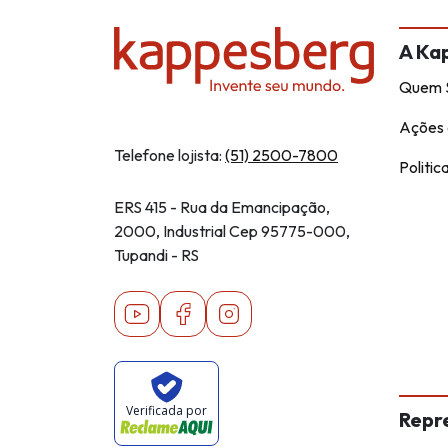
A Ka
Quem 
Ações 
Telefone lojista:
(51) 2500-7800
Politic
ERS 415 - Rua da Emancipação,
2000, Industrial Cep 95775-000,
Tupandi - RS
Youtube
Facebook
Instagram
Verificada por
Repr