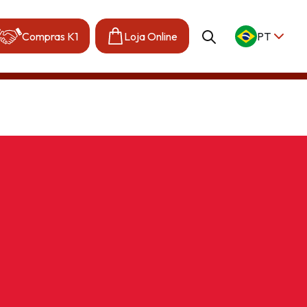
Compras K1
Loja Online
PT