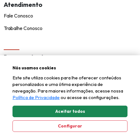
Atendimento
Fale Conosco
Trabalhe Conosco
Representantes
Nós usamos cookies
Encontre um representante!
Este site utiliza cookies para lhe oferecer conteúdos
Seja um representante
personalizados e uma ótima experiência de
navegação. Para maiores informações, acesse nossa
Política de Privacidade
ou acesse as configurações.
Aceitar todos
Kappesberg © todos os direitos reservados.
Configurar
Axysweb
Desenvolvido por