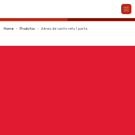
Kappesberg
Home
Produtos
Aéreo de canto reto 1 porta