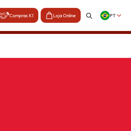
Compras K1
Loja Online
PT