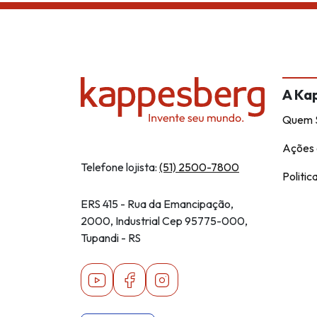
A Ka
Quem 
Ações 
Telefone lojista:
(51) 2500-7800
Politic
ERS 415 - Rua da Emancipação,
2000, Industrial Cep 95775-000,
Tupandi - RS
Youtube
Facebook
Instagram