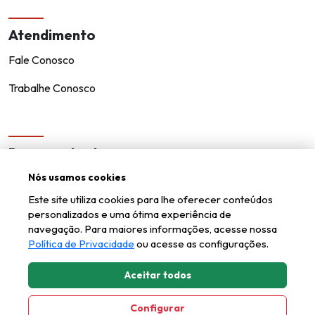
Atendimento
Fale Conosco
Trabalhe Conosco
Representantes
Encontre um representante!
Nós usamos cookies
Este site utiliza cookies para lhe oferecer conteúdos
Seja um representante
personalizados e uma ótima experiência de
navegação. Para maiores informações, acesse nossa
Política de Privacidade
ou acesse as configurações.
Aceitar todos
Kappesberg © todos os direitos reservados.
Configurar
Axysweb
Desenvolvido por