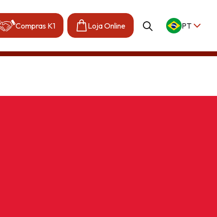
Compras K1
Loja Online
PT