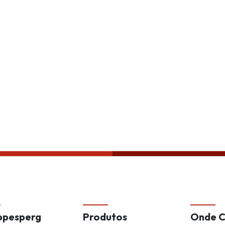
Política de privacida
ppesperg
Produtos
Onde 