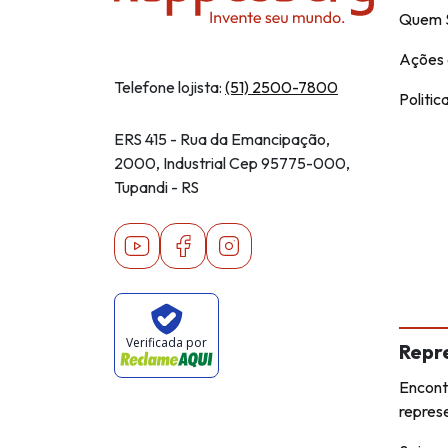
Quem 
Ações 
Telefone lojista:
(51) 2500-7800
Politic
ERS 415 - Rua da Emancipação,
2000, Industrial Cep 95775-000,
Tupandi - RS
Youtube
Facebook
Instagram
Verificada por
Repr
Encont
repres