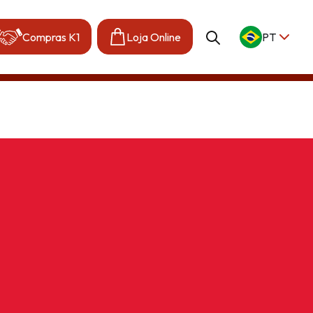
Compras K1
Loja Online
PT