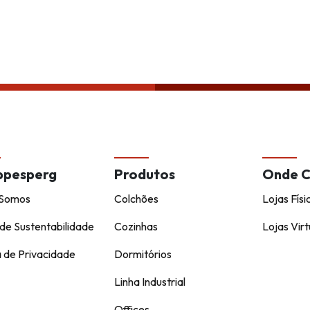
Política de privacida
ppesperg
Produtos
Onde 
Somos
Colchões
Lojas Físi
de Sustentabilidade
Cozinhas
Lojas Virt
a de Privacidade
Dormitórios
Linha Industrial
Offices