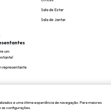
Sala de Estar
Sala de Jantar
esentantes
re um
entante!
m representante
Kappesberg © todos os direitos reservados.
onalizados e uma ótima experiência de navegação. Para maiores
Axysweb
Desenvolvido por
 as configurações.