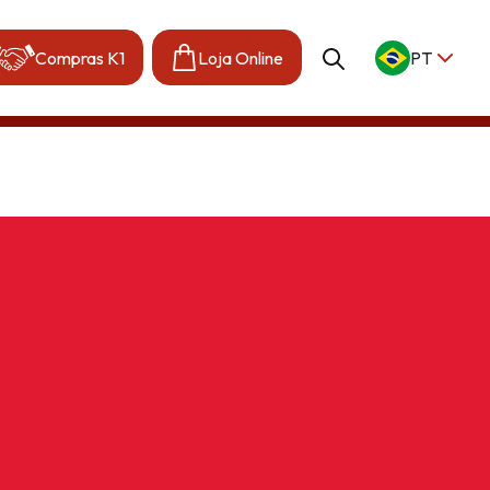
Compras K1
Loja Online
PT