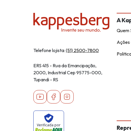
A Ka
Quem 
Ações 
Telefone lojista:
(51) 2500-7800
Politic
ERS 415 - Rua da Emancipação,
2000, Industrial Cep 95775-000,
Tupandi - RS
Youtube
Facebook
Instagram
Verificada por
Repr