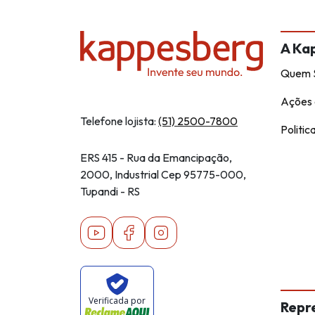
A Ka
Quem 
Ações 
Telefone lojista:
(51) 2500-7800
Politic
ERS 415 - Rua da Emancipação,
2000, Industrial Cep 95775-000,
Tupandi - RS
Youtube
Facebook
Instagram
Verificada por
Repr