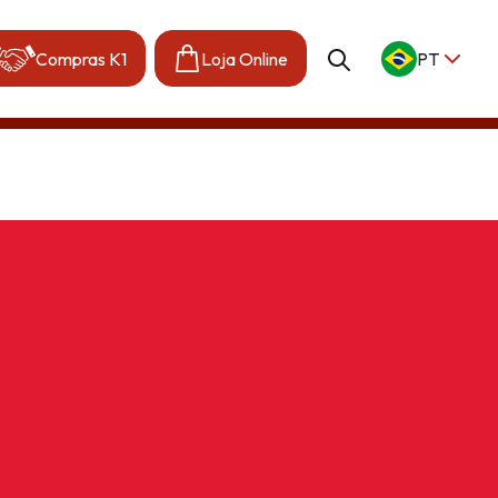
Compras K1
Loja Online
PT