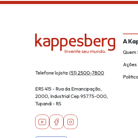
A Ka
Quem 
Ações 
Telefone lojista:
(51) 2500-7800
Politic
ERS 415 - Rua da Emancipação,
2000, Industrial Cep 95775-000,
Tupandi - RS
Youtube
Facebook
Instagram