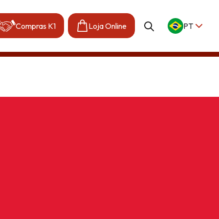
Compras K1
Loja Online
PT