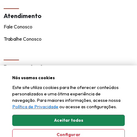
Atendimento
Fale Conosco
Trabalhe Conosco
Representantes
Encontre um representante!
Nós usamos cookies
Este site utiliza cookies para lhe oferecer conteúdos
Seja um representante
personalizados e uma ótima experiência de
navegação. Para maiores informações, acesse nossa
Política de Privacidade
ou acesse as configurações.
Aceitar todos
Kappesberg © todos os direitos reservados.
Configurar
Axysweb
Desenvolvido por