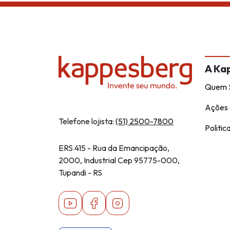
A Ka
Quem 
Ações 
Telefone lojista:
(51) 2500-7800
Politic
ERS 415 - Rua da Emancipação,
2000, Industrial Cep 95775-000,
Tupandi - RS
Youtube
Facebook
Instagram