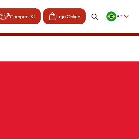
Compras K1
Loja Online
PT