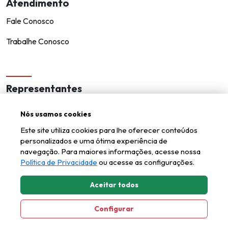
Atendimento
Fale Conosco
Trabalhe Conosco
Representantes
Encontre um representante!
Nós usamos cookies
Seja um representante
Este site utiliza cookies para lhe oferecer conteúdos
personalizados e uma ótima experiência de
navegação. Para maiores informações, acesse nossa
Política de Privacidade
ou acesse as configurações.
Aceitar todos
Kappesberg © todos os direitos reservados.
Axysweb
Desenvolvido por
Configurar