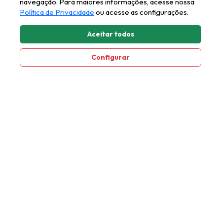
navegação. Para maiores informações, acesse nossa
Sala de Jantar
Política de Privacidade
ou acesse as configurações.
Aceitar todos
Onde Comprar
Configurar
Lojas Físicas
Lojas Virtuais
Atendimento
Fale Conosco
Trabalhe Conosco
Representantes