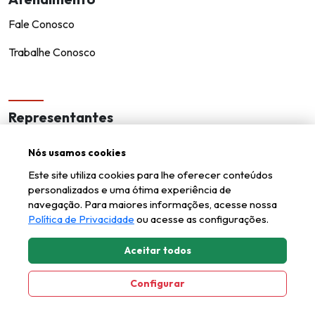
Fale Conosco
Trabalhe Conosco
Representantes
Encontre um representante!
Nós usamos cookies
Seja um representante
Este site utiliza cookies para lhe oferecer conteúdos
personalizados e uma ótima experiência de
navegação. Para maiores informações, acesse nossa
Política de Privacidade
ou acesse as configurações.
Aceitar todos
Kappesberg © todos os direitos reservados.
Axysweb
Desenvolvido por
Configurar