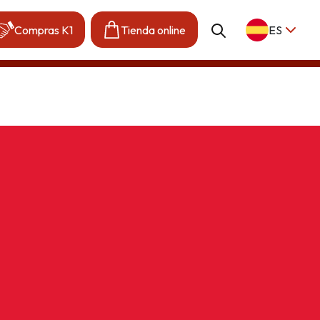
Compras K1
Tienda online
ES