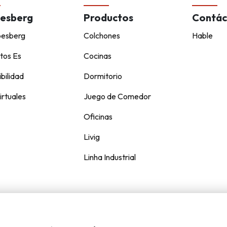
esberg
Productos
Contác
pesberg
Colchones
Hable
tos Es
Cocinas
bilidad
Dormitorio
irtuales
Juego de Comedor
Oficinas
Livig
Linha Industrial
Kappesberg © todos los derechos reservados.