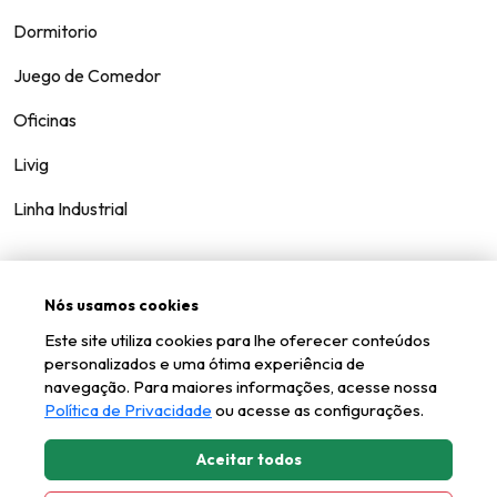
Dormitorio
Juego de Comedor
Oficinas
Livig
Linha Industrial
Nós usamos cookies
Contáctenos
Este site utiliza cookies para lhe oferecer conteúdos
Hable
personalizados e uma ótima experiência de
navegação. Para maiores informações, acesse nossa
Política de Privacidade
ou acesse as configurações.
Aceitar todos
Kappesberg © todos los derechos reservados.