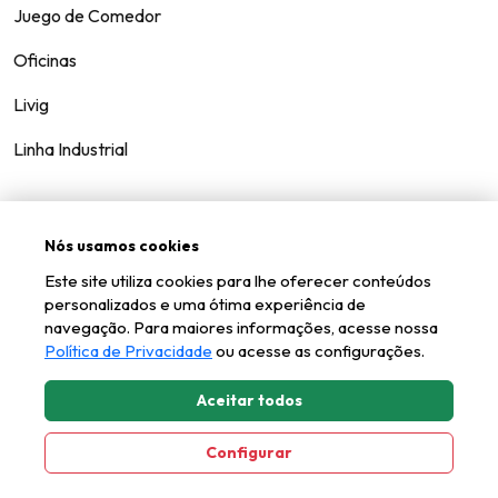
Juego de Comedor
Oficinas
Livig
Linha Industrial
Nós usamos cookies
Contáctenos
Este site utiliza cookies para lhe oferecer conteúdos
Hable
personalizados e uma ótima experiência de
navegação. Para maiores informações, acesse nossa
Política de Privacidade
ou acesse as configurações.
Aceitar todos
Kappesberg © todos los derechos reservados.
Configurar
Axysweb
Creado por