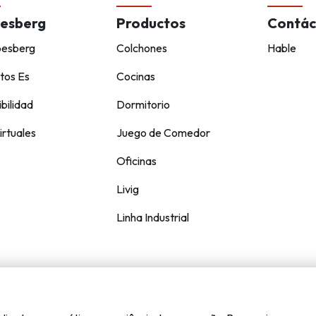
esberg
Productos
Contác
pesberg
Colchones
Hable
tos Es
Cocinas
bilidad
Dormitorio
irtuales
Juego de Comedor
Oficinas
Livig
Linha Industrial
Kappesberg © todos los derechos reservados.