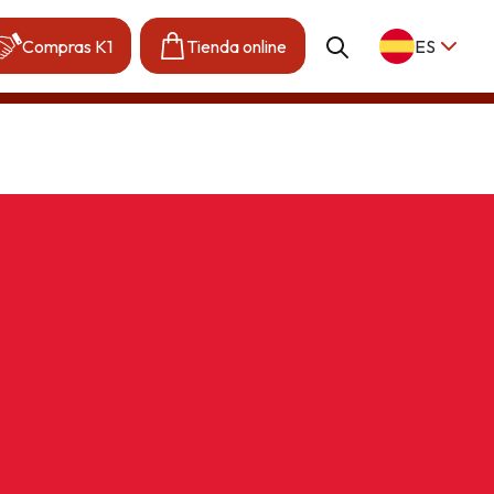
Compras K1
Tienda online
ES